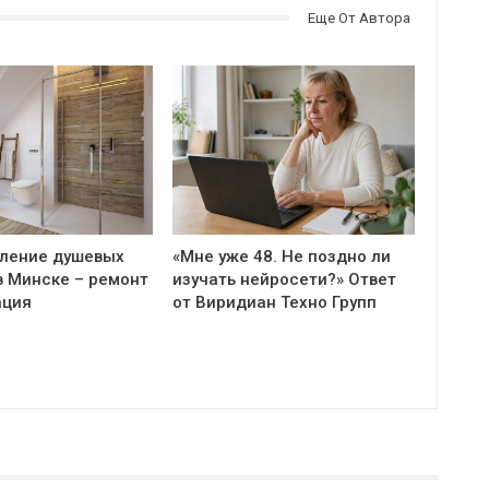
Еще От Автора
ление душевых
«Мне уже 48. Не поздно ли
в Минске – ремонт
изучать нейросети?» Ответ
ация
от Виридиан Техно Групп