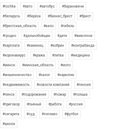
#tochka
#авто
#автобус
#барановичи
#беларусь
#берёза
#бизнес_брест
#брест
#брестская_область
#вело
#гибель
#гродно
#дальнобойщик
#дети
#животное
#зарплата
#каменец
#кобрин
#контрабанда
#коронавирус
#кража
#литва
#медицина
#минск
#минская_область
#мото
#мошенничество
#налог
#наркотик
#недвижимость
#новости компаний
#пенсия
#пинск
#подорожание
#пожар
#польша
#приговор
#пьяный
#работа
#россия
#сигарета
#суд
#топливо
#футбол
#школа