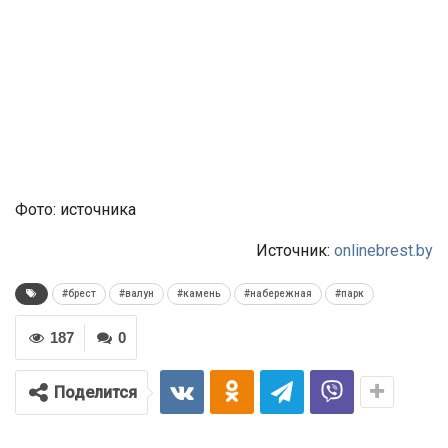
Фото: источника
Источник:
onlinebrest.by
#брест
#валун
#камень
#набережная
#парк
187
0
Поделится