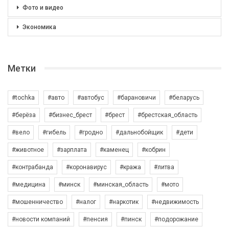
Фото и видео
Экономика
Метки
#tochka
#авто
#автобус
#барановичи
#беларусь
#берёза
#бизнес_брест
#брест
#брестская_область
#вело
#гибель
#гродно
#дальнобойщик
#дети
#животное
#зарплата
#каменец
#кобрин
#контрабанда
#коронавирус
#кража
#литва
#медицина
#минск
#минская_область
#мото
#мошенничество
#налог
#наркотик
#недвижимость
#новости компаний
#пенсия
#пинск
#подорожание