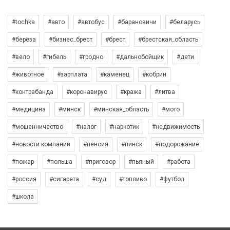
#tochka
#авто
#автобус
#барановичи
#беларусь
#берёза
#бизнес_брест
#брест
#брестская_область
#вело
#гибель
#гродно
#дальнобойщик
#дети
#животное
#зарплата
#каменец
#кобрин
#контрабанда
#коронавирус
#кража
#литва
#медицина
#минск
#минская_область
#мото
#мошенничество
#налог
#наркотик
#недвижимость
#новости компаний
#пенсия
#пинск
#подорожание
#пожар
#польша
#приговор
#пьяный
#работа
#россия
#сигарета
#суд
#топливо
#футбол
#школа