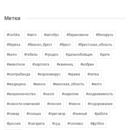
Метки
#tochka
#авто
#автобус
#барановичи
#беларусь
#берёза
#бизнес_брест
#брест
#брестская_область
#вело
#гибель
#гродно
#дальнобойщик
#дети
#животное
#зарплата
#каменец
#кобрин
#контрабанда
#коронавирус
#кража
#литва
#медицина
#минск
#минская_область
#мото
#мошенничество
#налог
#наркотик
#недвижимость
#новости компаний
#пенсия
#пинск
#подорожание
#пожар
#польша
#приговор
#пьяный
#работа
#россия
#сигарета
#суд
#топливо
#футбол