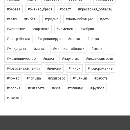
#берёза
#бизнес_брест
#брест
#брестская_область
#вело
#гибель
#гродно
#дальнобойщик
#дети
#животное
#зарплата
#каменец
#кобрин
#контрабанда
#коронавирус
#кража
#литва
#медицина
#минск
#минская_область
#мото
#мошенничество
#налог
#наркотик
#недвижимость
#новости компаний
#пенсия
#пинск
#подорожание
#пожар
#польша
#приговор
#пьяный
#работа
#россия
#сигарета
#суд
#топливо
#футбол
#школа