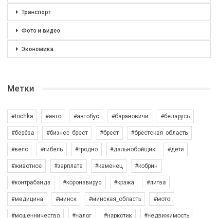
Транспорт
Фото и видео
Экономика
Метки
#tochka
#авто
#автобус
#барановичи
#беларусь
#берёза
#бизнес_брест
#брест
#брестская_область
#вело
#гибель
#гродно
#дальнобойщик
#дети
#животное
#зарплата
#каменец
#кобрин
#контрабанда
#коронавирус
#кража
#литва
#медицина
#минск
#минская_область
#мото
#мошенничество
#налог
#наркотик
#недвижимость