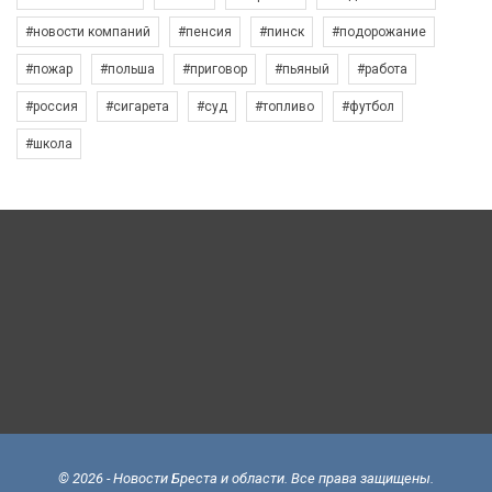
#новости компаний
#пенсия
#пинск
#подорожание
#пожар
#польша
#приговор
#пьяный
#работа
#россия
#сигарета
#суд
#топливо
#футбол
#школа
© 2026 - Новости Бреста и области. Все права защищены.