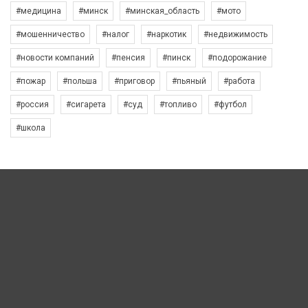
#медицина
#минск
#минская_область
#мото
#мошенничество
#налог
#наркотик
#недвижимость
#новости компаний
#пенсия
#пинск
#подорожание
#пожар
#польша
#приговор
#пьяный
#работа
#россия
#сигарета
#суд
#топливо
#футбол
#школа