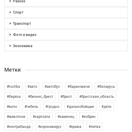
Разное
Спорт
Транспорт
Фото и видео
Экономика
Метки
#tochka
#авто
#автобус
#барановичи
#беларусь
#берёза
#бизнес_брест
#брест
#брестская_область
#вело
#гибель
#гродно
#дальнобойщик
#дети
#животное
#зарплата
#каменец
#кобрин
#контрабанда
#коронавирус
#кража
#литва