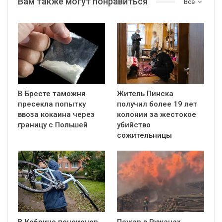
Вам также могут понравиться
Все
В Бресте таможня
Житель Пинска
пресекла попытку
получил более 19 лет
ввоза кокаина через
колонии за жестокое
границу с Польшей
убийство
сожительницы
В Кобрине пенсионер
Пожар в Ружанах