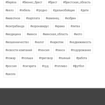
#берёза
#бизнес_брест
#брест
#брестская_область
#вело
#гибель
#гродно
#дальнобойщик
#дети
#животное
#зарплата
#каменец
#кобрин
#контрабанда
#коронавирус
#кража
#литва
#медицина
#минск
#минская_область
#мото
#мошенничество
#налог
#наркотик
#недвижимость
#новости компаний
#пенсия
#пинск
#подорожание
#пожар
#польша
#приговор
#пьяный
#работа
#россия
#сигарета
#суд
#топливо
#футбол
#школа