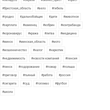
#беларусь
#берёза
#бизнес_брест
#брест
#брестская_область
#вело
#гибель
#гродно
#дальнобойщик
#дети
#животное
#зарплата
#каменец
#кобрин
#контрабанда
#коронавирус
#кража
#литва
#медицина
#минск
#минская_область
#мото
#мошенничество
#налог
#наркотик
#недвижимость
#новости компаний
#пенсия
#пинск
#подорожание
#пожар
#польша
#приговор
#пьяный
#работа
#россия
#сигарета
#суд
#топливо
#футбол
#школа