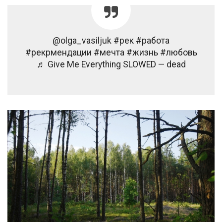
@olga_vasiljuk #рек #работа
#рекрмендации #мечта #жизнь #любовь
♬ Give Me Everything SLOWED — dead