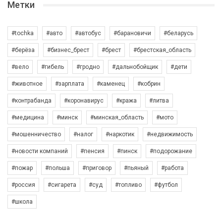
Метки
#tochka
#авто
#автобус
#барановичи
#беларусь
#берёза
#бизнес_брест
#брест
#брестская_область
#вело
#гибель
#гродно
#дальнобойщик
#дети
#животное
#зарплата
#каменец
#кобрин
#контрабанда
#коронавирус
#кража
#литва
#медицина
#минск
#минская_область
#мото
#мошенничество
#налог
#наркотик
#недвижимость
#новости компаний
#пенсия
#пинск
#подорожание
#пожар
#польша
#приговор
#пьяный
#работа
#россия
#сигарета
#суд
#топливо
#футбол
#школа