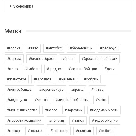
Экономика
Метки
#tochka
#авто
#автобус
#барановичи
#беларусь
#берёза
#бизнес_брест
#брест
#брестская_область
#вело
#гибель
#гродно
#дальнобойщик
#дети
#животное
#зарплата
#каменец
#кобрин
#контрабанда
#коронавирус
#кража
#литва
#медицина
#минск
#минская_область
#мото
#мошенничество
#налог
#наркотик
#недвижимость
#новости компаний
#пенсия
#пинск
#подорожание
#пожар
#польша
#приговор
#пьяный
#работа