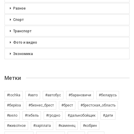
Разное
Спорт
Транспорт
Фото и видео
Экономика
Метки
#tochka
#авто
#автобус
#барановичи
#беларусь
#берёза
#бизнес_брест
#брест
#брестская_область
#вело
#гибель
#гродно
#дальнобойщик
#дети
#животное
#зарплата
#каменец
#кобрин