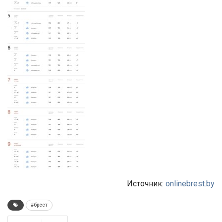
Источник:
onlinebrest.by
#брест