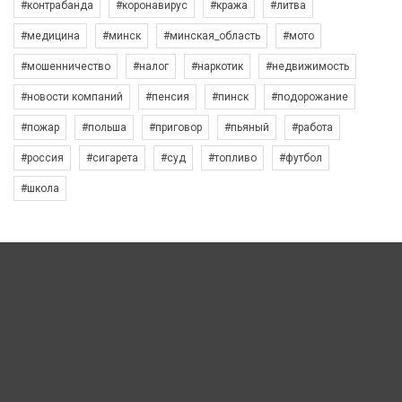
#контрабанда
#коронавирус
#кража
#литва
#медицина
#минск
#минская_область
#мото
#мошенничество
#налог
#наркотик
#недвижимость
#новости компаний
#пенсия
#пинск
#подорожание
#пожар
#польша
#приговор
#пьяный
#работа
#россия
#сигарета
#суд
#топливо
#футбол
#школа