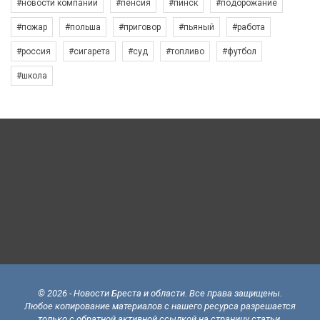
#новости компаний
#пенсия
#пинск
#подорожание
#пожар
#польша
#приговор
#пьяный
#работа
#россия
#сигарета
#суд
#топливо
#футбол
#школа
© 2026 - Новости Бреста и области. Все права защищены.
Любое копирование материалов с нашего ресурса разрешается
только с обратной активной ссылкой на страницу статьи.