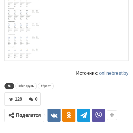
Источник:
onlinebrest.by
#беларусь
#брест
128
0
Поделится