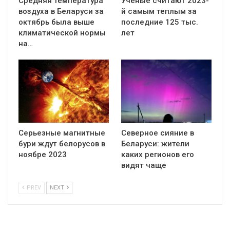
Средняя температура
Ученые считают 2023-
воздуха в Беларуси за
й самым теплым за
октябрь была выше
последние 125 тыс.
климатической нормы
лет
на…
Серьезные магнитные
Северное сияние в
бури ждут белорусов в
Беларуси: жители
ноябре 2023
каких регионов его
видят чаще
PREV
NEXT