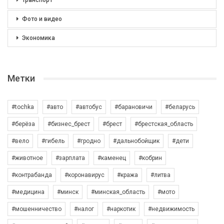
Транспорт
Фото и видео
Экономика
Метки
#tochka
#авто
#автобус
#барановичи
#беларусь
#берёза
#бизнес_брест
#брест
#брестская_область
#вело
#гибель
#гродно
#дальнобойщик
#дети
#животное
#зарплата
#каменец
#кобрин
#контрабанда
#коронавирус
#кража
#литва
#медицина
#минск
#минская_область
#мото
#мошенничество
#налог
#наркотик
#недвижимость