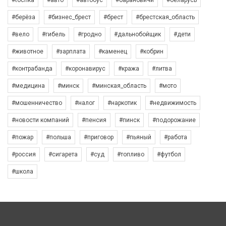
#tochka
#авто
#автобус
#барановичи
#беларусь
#берёза
#бизнес_брест
#брест
#брестская_область
#вело
#гибель
#гродно
#дальнобойщик
#дети
#животное
#зарплата
#каменец
#кобрин
#контрабанда
#коронавирус
#кража
#литва
#медицина
#минск
#минская_область
#мото
#мошенничество
#налог
#наркотик
#недвижимость
#новости компаний
#пенсия
#пинск
#подорожание
#пожар
#польша
#приговор
#пьяный
#работа
#россия
#сигарета
#суд
#топливо
#футбол
#школа