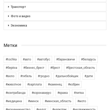
Транспорт
Фото и видео
Экономика
Метки
#tochka
#авто
#автобус
#барановичи
#беларусь
#берёза
#бизнес_брест
#брест
#брестская_область
#вело
#гибель
#гродно
#дальнобойщик
#дети
#животное
#зарплата
#каменец
#кобрин
#контрабанда
#коронавирус
#кража
#литва
#медицина
#минск
#минская_область
#мото
#мошенничество
#налог
#наркотик
#недвижимость