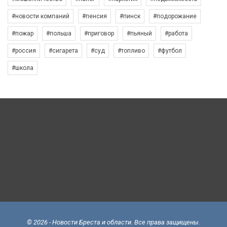
#новости компаний
#пенсия
#пинск
#подорожание
#пожар
#польша
#приговор
#пьяный
#работа
#россия
#сигарета
#суд
#топливо
#футбол
#школа
© 2026 - Новости Бреста и области. Все права защищены.