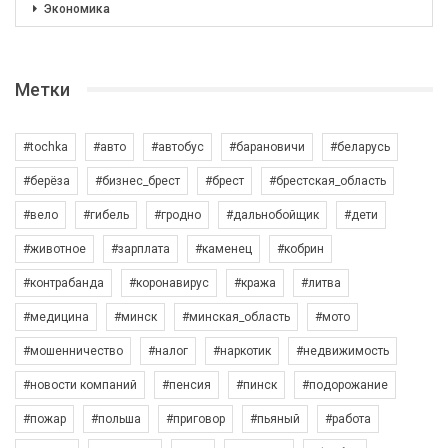
Экономика
Метки
#tochka
#авто
#автобус
#барановичи
#беларусь
#берёза
#бизнес_брест
#брест
#брестская_область
#вело
#гибель
#гродно
#дальнобойщик
#дети
#животное
#зарплата
#каменец
#кобрин
#контрабанда
#коронавирус
#кража
#литва
#медицина
#минск
#минская_область
#мото
#мошенничество
#налог
#наркотик
#недвижимость
#новости компаний
#пенсия
#пинск
#подорожание
#пожар
#польша
#приговор
#пьяный
#работа