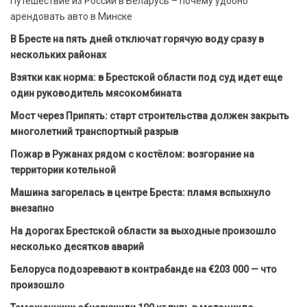
Путешествие из России в Беларусь – почему удобно
арендовать авто в Минске
В Бресте на пять дней отключат горячую воду сразу в
нескольких районах
Взятки как норма: в Брестской области под суд идет еще
один руководитель мясокомбината
Мост через Припять: старт строительства должен закрыть
многолетний транспортный разрыв
Пожар в Ружанах рядом с костёлом: возгорание на
территории котельной
Машина загорелась в центре Бреста: пламя вспыхнуло
внезапно
На дорогах Брестской области за выходные произошло
несколько десятков аварий
Белоруса подозревают в контрабанде на €203 000 — что
произошло