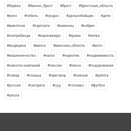
#берёза
#бизнес_брест
#брест
#брестская_область
#вело
#гибель
#гродно
#дальнобойщик
#дети
#животное
#зарплата
#каменец
#кобрин
#контрабанда
#коронавирус
#кража
#литва
#медицина
#минск
#минская_область
#мото
#мошенничество
#налог
#наркотик
#недвижимость
#новости компаний
#пенсия
#пинск
#подорожание
#пожар
#польша
#приговор
#пьяный
#работа
#россия
#сигарета
#суд
#топливо
#футбол
#школа