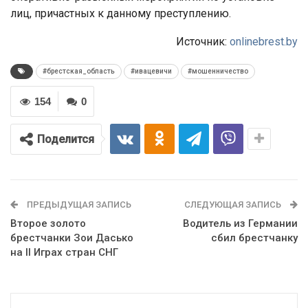
лиц, причастных к данному преступлению.
Источник:
onlinebrest.by
#брестская_область
#ивацевичи
#мошенничество
154
0
Поделится
ПРЕДЫДУЩАЯ ЗАПИСЬ
СЛЕДУЮЩАЯ ЗАПИСЬ
Второе золото
Водитель из Германии
брестчанки Зои Дасько
сбил брестчанку
на II Играх стран СНГ