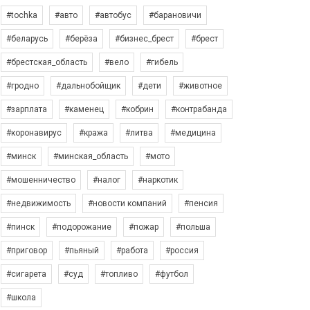
#tochka
#авто
#автобус
#барановичи
#беларусь
#берёза
#бизнес_брест
#брест
#брестская_область
#вело
#гибель
#гродно
#дальнобойщик
#дети
#животное
#зарплата
#каменец
#кобрин
#контрабанда
#коронавирус
#кража
#литва
#медицина
#минск
#минская_область
#мото
#мошенничество
#налог
#наркотик
#недвижимость
#новости компаний
#пенсия
#пинск
#подорожание
#пожар
#польша
#приговор
#пьяный
#работа
#россия
#сигарета
#суд
#топливо
#футбол
#школа