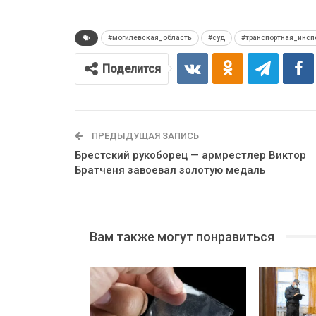
#могилёвская_область
#суд
#транспортная_инсп
Поделится
ПРЕДЫДУЩАЯ ЗАПИСЬ
Брестский рукоборец — армрестлер Виктор
Братченя завоевал золотую медаль
Вам также могут понравиться