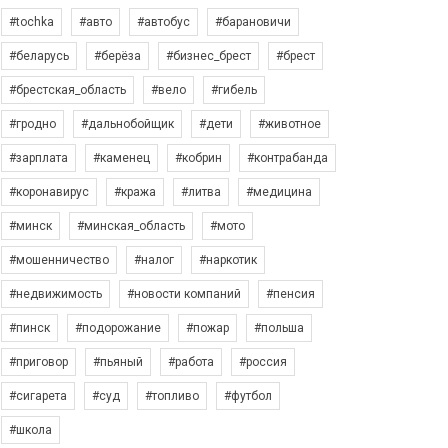
#tochka
#авто
#автобус
#барановичи
#беларусь
#берёза
#бизнес_брест
#брест
#брестская_область
#вело
#гибель
#гродно
#дальнобойщик
#дети
#животное
#зарплата
#каменец
#кобрин
#контрабанда
#коронавирус
#кража
#литва
#медицина
#минск
#минская_область
#мото
#мошенничество
#налог
#наркотик
#недвижимость
#новости компаний
#пенсия
#пинск
#подорожание
#пожар
#польша
#приговор
#пьяный
#работа
#россия
#сигарета
#суд
#топливо
#футбол
#школа