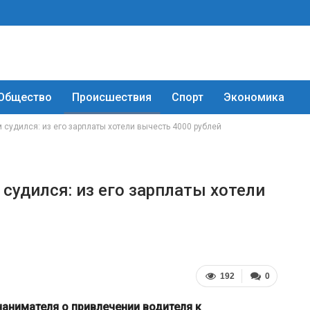
Общество
Происшествия
Спорт
Экономика
 судился: из его зарплаты хотели вычесть 4000 рублей
судился: из его зарплаты хотели
192
0
нанимателя о привлечении водителя к