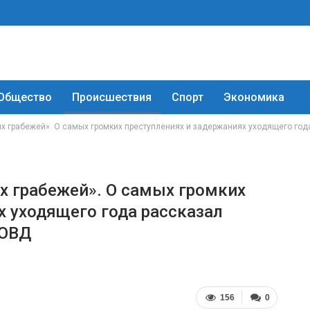
Общество
Происшествия
Спорт
Экономика
ких грабежей». О самых громких преступлениях и задержаниях уходящего го
их грабежей». О самых громких
х уходящего года рассказал
ГОВД
156
0