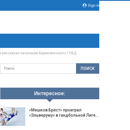
Sign in
да рассказал начальник Барановичского ГОВД
Интересное:
«Мешков Брест» проиграл
«Эльверуму» в гандбольной Лиге…