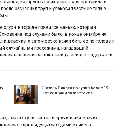
новичей, который в последние годы проживал в
осле расчленил труп и упаковал части ее тела в
рам.
слухи: в городе появился маньяк, который
снование под слухами было: в конце октября на
 девочке, а затем резко начал бить ее по голове и
нный случайными прохожими, нападавший
шении нападения на школьницу, вскоре задержали
ку
Житель Пинска получил более 19
лет колонии за жестокое…
ах, фактах хулиганства и причинения тяжких
равнению с предыдущими годами их число