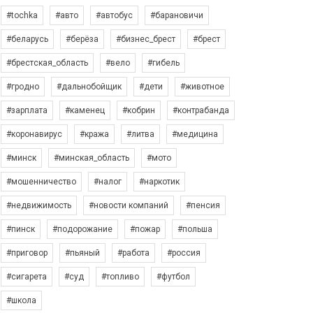
#tochka
#авто
#автобус
#барановичи
#беларусь
#берёза
#бизнес_брест
#брест
#брестская_область
#вело
#гибель
#гродно
#дальнобойщик
#дети
#животное
#зарплата
#каменец
#кобрин
#контрабанда
#коронавирус
#кража
#литва
#медицина
#минск
#минская_область
#мото
#мошенничество
#налог
#наркотик
#недвижимость
#новости компаний
#пенсия
#пинск
#подорожание
#пожар
#польша
#приговор
#пьяный
#работа
#россия
#сигарета
#суд
#топливо
#футбол
#школа