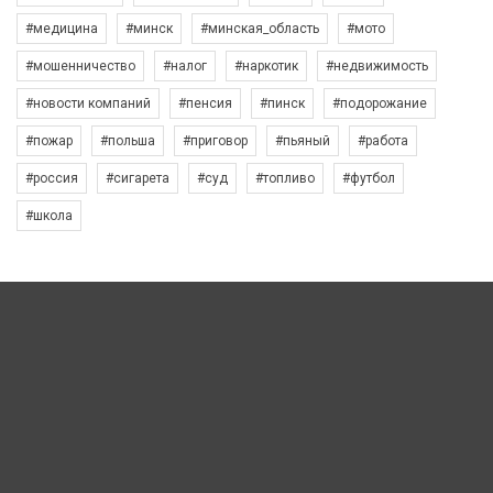
#медицина
#минск
#минская_область
#мото
#мошенничество
#налог
#наркотик
#недвижимость
#новости компаний
#пенсия
#пинск
#подорожание
#пожар
#польша
#приговор
#пьяный
#работа
#россия
#сигарета
#суд
#топливо
#футбол
#школа