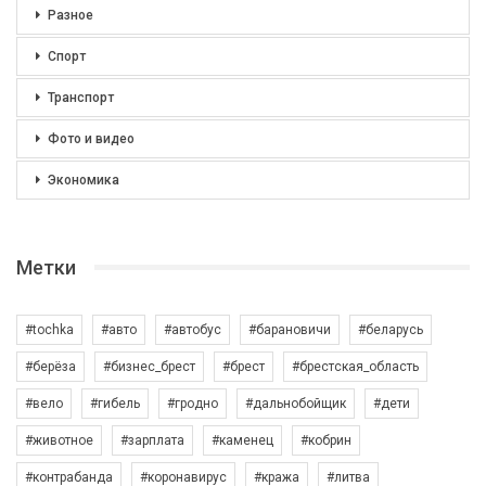
Разное
Спорт
Транспорт
Фото и видео
Экономика
Метки
#tochka
#авто
#автобус
#барановичи
#беларусь
#берёза
#бизнес_брест
#брест
#брестская_область
#вело
#гибель
#гродно
#дальнобойщик
#дети
#животное
#зарплата
#каменец
#кобрин
#контрабанда
#коронавирус
#кража
#литва