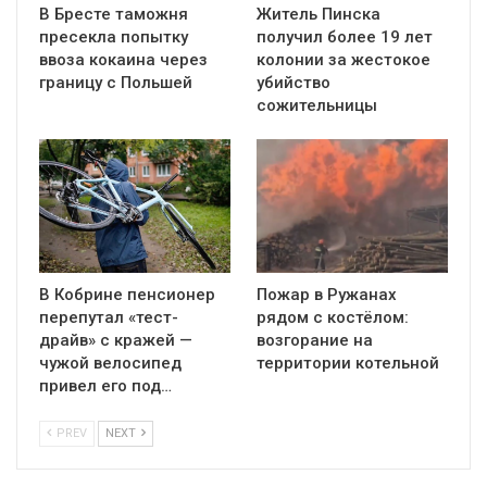
В Бресте таможня
Житель Пинска
пресекла попытку
получил более 19 лет
ввоза кокаина через
колонии за жестокое
границу с Польшей
убийство
сожительницы
В Кобрине пенсионер
Пожар в Ружанах
перепутал «тест-
рядом с костёлом:
драйв» с кражей —
возгорание на
чужой велосипед
территории котельной
привел его под…
PREV
NEXT