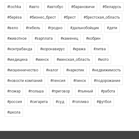
#tochka
#авто
#автобус
#барановичи
#беларусь
#берёза
#бизнес_брест
#брест
#брестская_область
#вело
#гибель
#гродно
#дальнобойщик
#дети
#животное
#зарплата
#каменец
#кобрин
#контрабанда
#коронавирус
#кража
#литва
#медицина
#минск
#минская_область
#мото
#мошенничество
#налог
#наркотик
#недвижимость
#новости компаний
#пенсия
#пинск
#подорожание
#пожар
#польша
#приговор
#пьяный
#работа
#россия
#сигарета
#суд
#топливо
#футбол
#школа