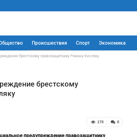
Общество
Происшествия
Спорт
Экономика
преждение брестскому правозащитнику Роману Кисляку
преждение брестскому
ляку
170
0
фициальное предупреждение правозащитнику