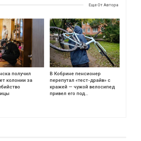
Еще От Автора
нска получил
В Кобрине пенсионер
ет колонии за
перепутал «тест-драйв» с
убийство
кражей — чужой велосипед
ницы
привел его под…