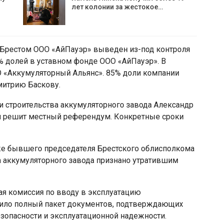
лет колонии за жестокое…
д Брестом ООО «АйПауэр» выведен из-под контроля
 долей в уставном фонде ООО «АйПауэр». В
О «Аккумуляторный Альянс». 85% доли компании
митрию Баскову.
ми строительства аккумуляторного завода Александр
я решит местный референдум. Конкретные сроки
уже бывшего председателя Брестского облисполкома
а аккумуляторного завода признано утратившим
ая комиссия по вводу в эксплуатацию
чило полный пакет документов, подтверждающих
зопасности и эксплуатационной надежности.