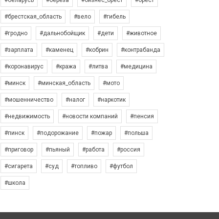
#беларусь
#берёза
#бизнес_брест
#брест
#брестская_область
#вело
#гибель
#гродно
#дальнобойщик
#дети
#животное
#зарплата
#каменец
#кобрин
#контрабанда
#коронавирус
#кража
#литва
#медицина
#минск
#минская_область
#мото
#мошенничество
#налог
#наркотик
#недвижимость
#новости компаний
#пенсия
#пинск
#подорожание
#пожар
#польша
#приговор
#пьяный
#работа
#россия
#сигарета
#суд
#топливо
#футбол
#школа