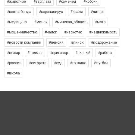
#животное
#зарплата
#каменец
#кобрин
#контрабанда
#коронавирус
#кража
#литва
#медицина
#минск
#минская_область
#мото
#мошенничество
#налог
#наркотик
#недвижимость
#новости компаний
#пенсия
#пинск
#подорожание
#пожар
#польша
#приговор
#пьяный
#работа
#россия
#сигарета
#суд
#топливо
#футбол
#школа