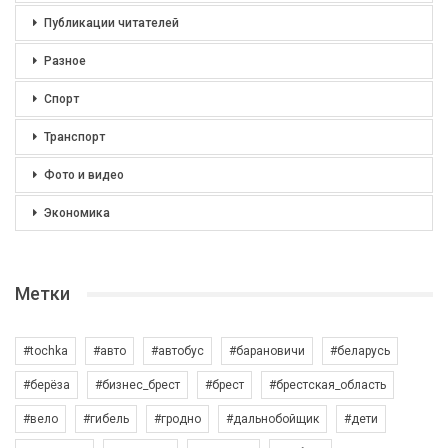
Публикации читателей
Разное
Спорт
Транспорт
Фото и видео
Экономика
Метки
#tochka
#авто
#автобус
#барановичи
#беларусь
#берёза
#бизнес_брест
#брест
#брестская_область
#вело
#гибель
#гродно
#дальнобойщик
#дети