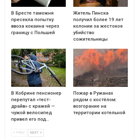
В Бресте таможня
Житель Пинска
пресекла попытку
получил более 19 лет
ввоза кокаина через
колонии за жестокое
границу с Польшей
убийство
сожительницы
В Кобрине пенсионер
Пожар в Ружанах
перепутал «тест-
рядом с костёлом:
драйв» с кражей —
возгорание на
чужой велосипед
территории котельной
привел его под…
PREV
NEXT