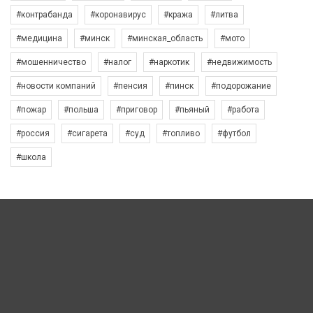
#контрабанда
#коронавирус
#кража
#литва
#медицина
#минск
#минская_область
#мото
#мошенничество
#налог
#наркотик
#недвижимость
#новости компаний
#пенсия
#пинск
#подорожание
#пожар
#польша
#приговор
#пьяный
#работа
#россия
#сигарета
#суд
#топливо
#футбол
#школа