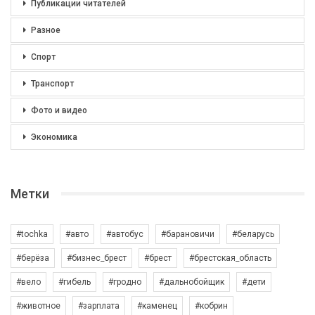
Публикации читателей
Разное
Спорт
Транспорт
Фото и видео
Экономика
Метки
#tochka
#авто
#автобус
#барановичи
#беларусь
#берёза
#бизнес_брест
#брест
#брестская_область
#вело
#гибель
#гродно
#дальнобойщик
#дети
#животное
#зарплата
#каменец
#кобрин