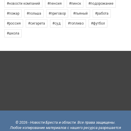
#новости компаний
#пенсия
#пинск
#подорожание
#пожар
#польша
#приговор
#пьяный
#работа
#россия
#сигарета
#суд
#топливо
#футбол
#школа
© 2026 - Новости Бреста и области. Все права защищены.
Любое копирование материалов с нашего ресурса разрешается