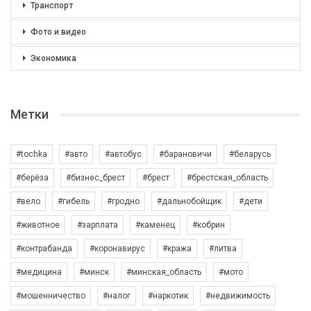
Транспорт
Фото и видео
Экономика
Метки
#tochka
#авто
#автобус
#барановичи
#беларусь
#берёза
#бизнес_брест
#брест
#брестская_область
#вело
#гибель
#гродно
#дальнобойщик
#дети
#животное
#зарплата
#каменец
#кобрин
#контрабанда
#коронавирус
#кража
#литва
#медицина
#минск
#минская_область
#мото
#мошенничество
#налог
#наркотик
#недвижимость