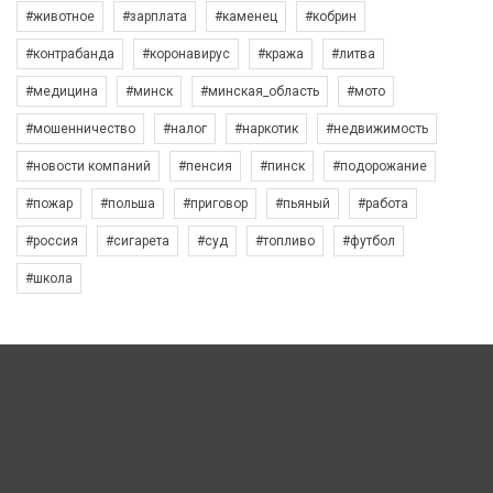
#животное
#зарплата
#каменец
#кобрин
#контрабанда
#коронавирус
#кража
#литва
#медицина
#минск
#минская_область
#мото
#мошенничество
#налог
#наркотик
#недвижимость
#новости компаний
#пенсия
#пинск
#подорожание
#пожар
#польша
#приговор
#пьяный
#работа
#россия
#сигарета
#суд
#топливо
#футбол
#школа