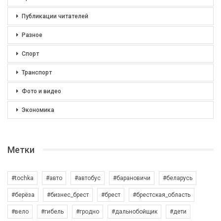
Публикации читателей
Разное
Спорт
Транспорт
Фото и видео
Экономика
Метки
#tochka
#авто
#автобус
#барановичи
#беларусь
#берёза
#бизнес_брест
#брест
#брестская_область
#вело
#гибель
#гродно
#дальнобойщик
#дети