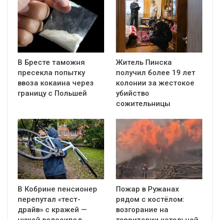
В Бресте таможня
Житель Пинска
пресекла попытку
получил более 19 лет
ввоза кокаина через
колонии за жестокое
границу с Польшей
убийство
сожительницы
В Кобрине пенсионер
Пожар в Ружанах
перепутал «тест-
рядом с костёлом:
драйв» с кражей —
возгорание на
чужой велосипед
территории котельной