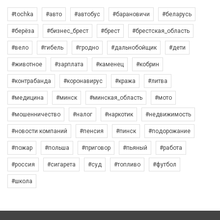
#tochka
#авто
#автобус
#барановичи
#беларусь
#берёза
#бизнес_брест
#брест
#брестская_область
#вело
#гибель
#гродно
#дальнобойщик
#дети
#животное
#зарплата
#каменец
#кобрин
#контрабанда
#коронавирус
#кража
#литва
#медицина
#минск
#минская_область
#мото
#мошенничество
#налог
#наркотик
#недвижимость
#новости компаний
#пенсия
#пинск
#подорожание
#пожар
#польша
#приговор
#пьяный
#работа
#россия
#сигарета
#суд
#топливо
#футбол
#школа