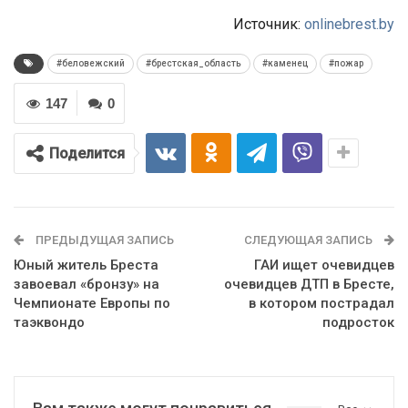
Источник:
onlinebrest.by
#беловежский
#брестская_область
#каменец
#пожар
147
0
Поделится
ПРЕДЫДУЩАЯ ЗАПИСЬ
СЛЕДУЮЩАЯ ЗАПИСЬ
Юный житель Бреста
ГАИ ищет очевидцев
завоевал «бронзу» на
очевидцев ДТП в Бресте,
Чемпионате Европы по
в котором пострадал
таэквондо
подросток