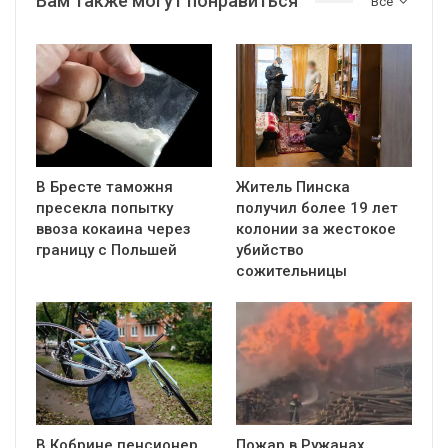
Вам также могут понравиться
Все
В Бресте таможня
Житель Пинска
пресекла попытку
получил более 19 лет
ввоза кокаина через
колонии за жестокое
границу с Польшей
убийство
сожительницы
В Кобрине пенсионер
Пожар в Ружанах