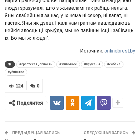
Варта прывесці словы пацярпелай: “Мне хочацца, каб
людзі зразумелі, што з жывёламі так рабіць нельга.
Яны слабейшыя за нас, у іх няма ні сякер, ні лапат, ні
пастак. Яны як дзеці. І калі намі раптам авалодваюць
нейкія злосць ці крыўда, мы не павінны ісці і забіваць
іх. Бо мы ж людзі”.
Источник:
onlinebrest.by
#брестская_область
#животное
#пружаны
#собака
#убийство
124
0
Поделится
ПРЕДЫДУЩАЯ ЗАПИСЬ
СЛЕДУЮЩАЯ ЗАПИСЬ