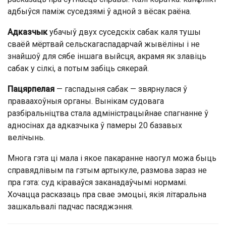
адбыўся паміж суседзямі ў адной з вёсак раёна.
Адказчык
убачыў двух суседскіх сабак каля тушы
сваёй мёртвай сельскагаспадарчай жывёліны і не
знайшоў для сябе іншага выйсця, акрамя як злавіць
сабак у сілкі, а потым забіць сякерай.
Пацярпелая
— гаспадыня сабак — звярнулася ў
праваахоўныя органы. Вынiкам судовага
разбіральніцтва стала адмiнiстрацыйнае спагнанне ў
адносінах да адказчыка ў памеры 20 базавых
велiчынь.
Многа гэта ці мала і якое пакаранне наогул можа быць
справядлівым па гэтым артыкуле, размова зараз не
пра гэта: суд кіраваўся заканадаўчымі нормамі.
Хочацца расказаць пра свае эмоцыі, якія літаральна
зашкальвалі падчас пасяджэння.