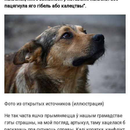
пацягнула яго гібель або калецтвы”.
Фото из открытых источников (иллюстрация)
Не так часта яшчэ прымяняецца ў нашым грамадстве
гэты страшны, на мой погляд, артыкул, таму хацелася б
расказаць пра сутнасць справы. Калі коратка: канфлікт