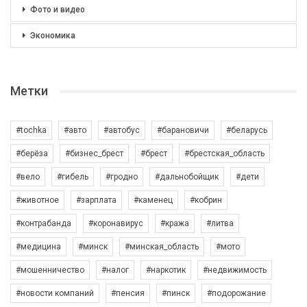
Фото и видео
Экономика
Метки
#tochka
#авто
#автобус
#барановичи
#беларусь
#берёза
#бизнес_брест
#брест
#брестская_область
#вело
#гибель
#гродно
#дальнобойщик
#дети
#животное
#зарплата
#каменец
#кобрин
#контрабанда
#коронавирус
#кража
#литва
#медицина
#минск
#минская_область
#мото
#мошенничество
#налог
#наркотик
#недвижимость
#новости компаний
#пенсия
#пинск
#подорожание