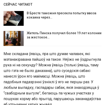
СЕЙЧАС ЧИТАЮТ
В Бресте таможня пресекла попытку ввоза
кокаина через…
Житель Пинска получил более 19 лет колонии
за жестокое…
Мне складана ўявіць, пра што думае чалавек, які
мэтанакіравана пайшоў на такое. Няўжо не ўздрыгнула
рука ні на секунду? Можна ўявіць (толькі ўявіць, таму
што гэта не было даказана), што суседскія сабакі
нанеслі ўрон яго маёмасці. Можна ўявіць, што
падобныя падазрэнні ўзніклі ў яго не першы раз. У
любым выпадку, гаспадары сабак, якія знаходзяцца ў
“свабодным выгуле”, бегаюць па чужых участках у
пошуках корму або прыгод, парушаюць заканадаўства
аб утрыманні хатніх жывёл.