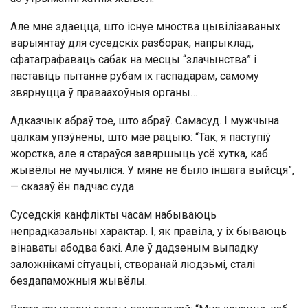
Але мне здаецца, што існуе мноства цывілізаваных
варыянтаў для суседскіх разборак, напрыклад,
сфатаграфаваць сабак на месцы “злачынства” і
паставіць пытанне рубам іх гаспадарам, самому
звярнуцца ў праваахоўныя органы…
Адказчык абраў тое, што абраў. Самасуд. І мужчына
цалкам упэўнены, што мае рацыю: “Так, я паступіў
жорстка, але я стараўся завяршыць усё хутка, каб
жывёлы не мучыліся. У мяне не было іншага выйсця”,
— сказаў ён падчас суда.
Суседскія канфлікты часам набываюць
непрадказальны характар. І, як правіла, у іх бываюць
вінаваты абодва бакі. Але ў дадзеным выпадку
заложнікамі сітуацыі, створанай людзьмі, сталі
бездапаможныя жывёлы.