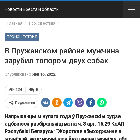
Новости Бреста и области
Главная
Происшествия
ПРОИСШЕСТВИЯ
В Пружанском районе мужчина
зарубил топором двух собак
Опубликовано
Янв 16, 2022
124
0
Поделится
Напрыканцы мінулага года ў Пружанскім судзе
адбылося разбіральніцтва па ч. 3 арт. 16.29 КоАП
Рэспублікі Беларусь: “Жорсткае абыходжанне з
жывёлай, якое выявілася ў катаванні жывёлы або