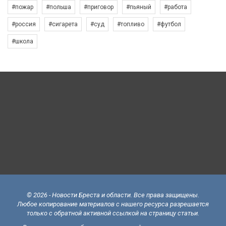
#пожар
#польша
#приговор
#пьяный
#работа
#россия
#сигарета
#суд
#топливо
#футбол
#школа
© 2026 - Новости Бреста и области. Все права защищены.
Любое копирование материалов с нашего ресурса разрешается
только с обратной активной ссылкой на страницу статьи.