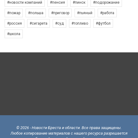
#новости компаний
#пенсия
#пинск
#подорожание
#пожар
#польша
#приговор
#пьяный
#работа
#россия
#сигарета
#суд
#топливо
#футбол
#школа
© 2026 - Новости Бреста и области. Все права защищены.
Любое копирование материалов с нашего ресурса разрешается