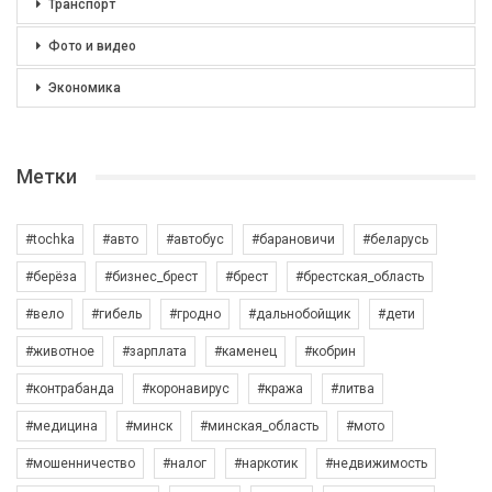
Транспорт
Фото и видео
Экономика
Метки
#tochka
#авто
#автобус
#барановичи
#беларусь
#берёза
#бизнес_брест
#брест
#брестская_область
#вело
#гибель
#гродно
#дальнобойщик
#дети
#животное
#зарплата
#каменец
#кобрин
#контрабанда
#коронавирус
#кража
#литва
#медицина
#минск
#минская_область
#мото
#мошенничество
#налог
#наркотик
#недвижимость