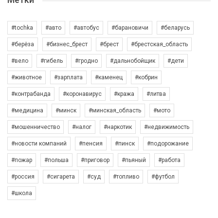
#tochka
#авто
#автобус
#барановичи
#беларусь
#берёза
#бизнес_брест
#брест
#брестская_область
#вело
#гибель
#гродно
#дальнобойщик
#дети
#животное
#зарплата
#каменец
#кобрин
#контрабанда
#коронавирус
#кража
#литва
#медицина
#минск
#минская_область
#мото
#мошенничество
#налог
#наркотик
#недвижимость
#новости компаний
#пенсия
#пинск
#подорожание
#пожар
#польша
#приговор
#пьяный
#работа
#россия
#сигарета
#суд
#топливо
#футбол
#школа