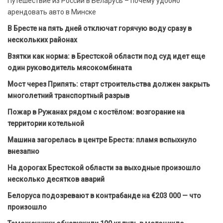
Путешествие из России в Беларусь – почему удобно
арендовать авто в Минске
В Бресте на пять дней отключат горячую воду сразу в
нескольких районах
Взятки как норма: в Брестской области под суд идет еще
один руководитель мясокомбината
Мост через Припять: старт строительства должен закрыть
многолетний транспортный разрыв
Пожар в Ружанах рядом с костёлом: возгорание на
территории котельной
Машина загорелась в центре Бреста: пламя вспыхнуло
внезапно
На дорогах Брестской области за выходные произошло
несколько десятков аварий
Белоруса подозревают в контрабанде на €203 000 — что
произошло