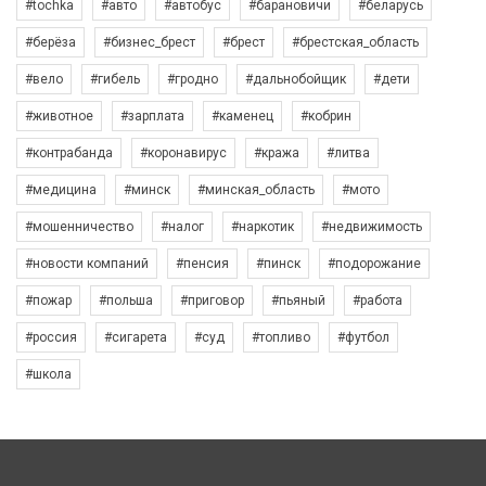
#tochka
#авто
#автобус
#барановичи
#беларусь
#берёза
#бизнес_брест
#брест
#брестская_область
#вело
#гибель
#гродно
#дальнобойщик
#дети
#животное
#зарплата
#каменец
#кобрин
#контрабанда
#коронавирус
#кража
#литва
#медицина
#минск
#минская_область
#мото
#мошенничество
#налог
#наркотик
#недвижимость
#новости компаний
#пенсия
#пинск
#подорожание
#пожар
#польша
#приговор
#пьяный
#работа
#россия
#сигарета
#суд
#топливо
#футбол
#школа