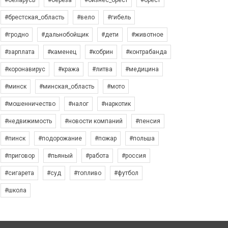
#беларусь
#берёза
#бизнес_брест
#брест
#брестская_область
#вело
#гибель
#гродно
#дальнобойщик
#дети
#животное
#зарплата
#каменец
#кобрин
#контрабанда
#коронавирус
#кража
#литва
#медицина
#минск
#минская_область
#мото
#мошенничество
#налог
#наркотик
#недвижимость
#новости компаний
#пенсия
#пинск
#подорожание
#пожар
#польша
#приговор
#пьяный
#работа
#россия
#сигарета
#суд
#топливо
#футбол
#школа