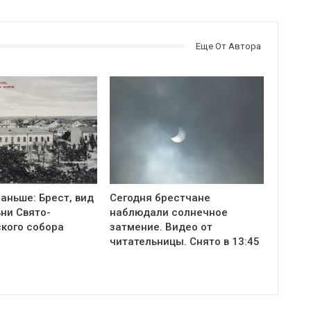
Еще От Автора
аньше: Брест, вид
Сегодня брестчане
ни Cвято-
наблюдали солнечное
кого собора
затмение. Видео от
читательницы. Снято в 13:45