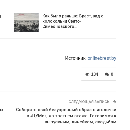
д
Как было раньше: Брест, вид с
колокольни Cвято-
Симеоновского…
Источник:
onlinebrest.by
134
0
СЛЕДУЮЩАЯ ЗАПИСЬ
ях
Соберите свой безупречный образ с иголочки
в «ЦУМе», на третьем этаже. Готовимся к
выпускным, линейкам, свадьбам