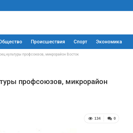
Общество
Происшествия
Спорт
Экономика
орец культуры профсоюзов, микрорайон Восток
льтуры профсоюзов, микрорайон
134
0