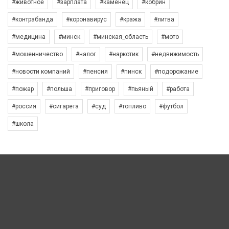
#животное
#зарплата
#каменец
#кобрин
#контрабанда
#коронавирус
#кража
#литва
#медицина
#минск
#минская_область
#мото
#мошенничество
#налог
#наркотик
#недвижимость
#новости компаний
#пенсия
#пинск
#подорожание
#пожар
#польша
#приговор
#пьяный
#работа
#россия
#сигарета
#суд
#топливо
#футбол
#школа