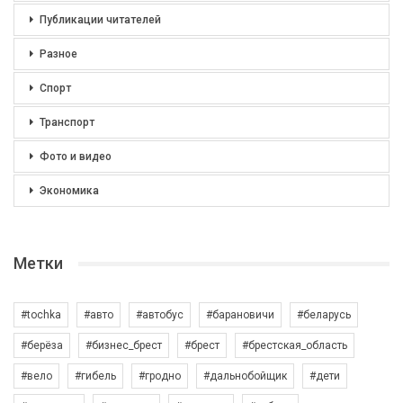
Публикации читателей
Разное
Спорт
Транспорт
Фото и видео
Экономика
Метки
#tochka
#авто
#автобус
#барановичи
#беларусь
#берёза
#бизнес_брест
#брест
#брестская_область
#вело
#гибель
#гродно
#дальнобойщик
#дети