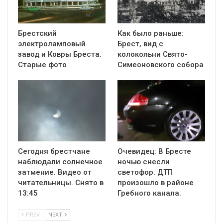
Брестский
Как было раньше:
электроламповый
Брест, вид с
завод и Ковры Бреста.
колокольни Cвято-
Старые фото
Симеоновского собора
Сегодня брестчане
Очевидец: В Бресте
наблюдали солнечное
ночью снесли
затмение. Видео от
светофор. ДТП
читательницы. Снято в
произошло в районе
13:45
Гребного канала.
PREV
NEXT