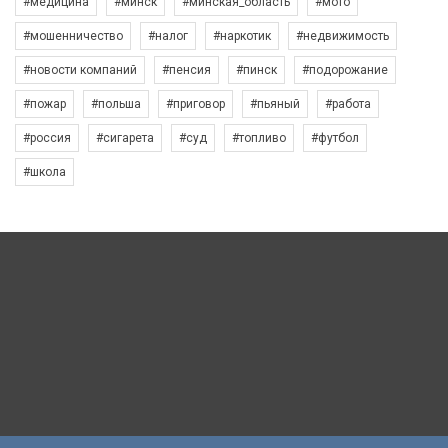
#медицина
#минск
#минская_область
#мото
#мошенничество
#налог
#наркотик
#недвижимость
#новости компаний
#пенсия
#пинск
#подорожание
#пожар
#польша
#приговор
#пьяный
#работа
#россия
#сигарета
#суд
#топливо
#футбол
#школа