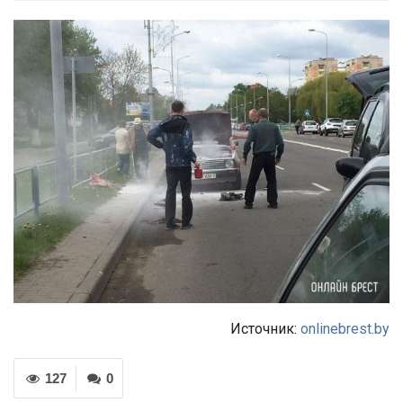
Источник:
onlinebrest.by
127
0