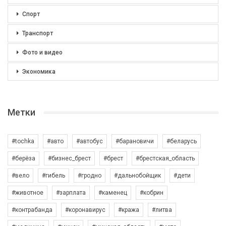
Спорт
Транспорт
Фото и видео
Экономика
Метки
#tochka
#авто
#автобус
#барановичи
#беларусь
#берёза
#бизнес_брест
#брест
#брестская_область
#вело
#гибель
#гродно
#дальнобойщик
#дети
#животное
#зарплата
#каменец
#кобрин
#контрабанда
#коронавирус
#кража
#литва