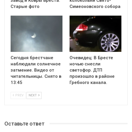
завод и Ковры Бреста.
колокольни Cвято-
Старые фото
Симеоновского собора
Сегодня брестчане
Очевидец: В Бресте
наблюдали солнечное
ночью снесли
затмение. Видео от
светофор. ДТП
читательницы. Снято в
произошло в районе
13:45
Гребного канала.
PREV
NEXT
Оставьте ответ