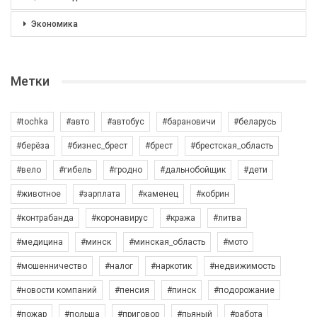
Экономика
Метки
#tochka
#авто
#автобус
#барановичи
#беларусь
#берёза
#бизнес_брест
#брест
#брестская_область
#вело
#гибель
#гродно
#дальнобойщик
#дети
#животное
#зарплата
#каменец
#кобрин
#контрабанда
#коронавирус
#кража
#литва
#медицина
#минск
#минская_область
#мото
#мошенничество
#налог
#наркотик
#недвижимость
#новости компаний
#пенсия
#пинск
#подорожание
#пожар
#польша
#приговор
#пьяный
#работа