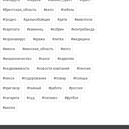
#беларусь
#берёза
#бизнес_брест
#брест
#брестская_область
#вело
#гибель
#гродно
#дальнобойщик
#дети
#животное
#зарплата
#каменец
#кобрин
#контрабанда
#коронавирус
#кража
#литва
#медицина
#минск
#минская_область
#мото
#мошенничество
#налог
#наркотик
#недвижимость
#новости компаний
#пенсия
#пинск
#подорожание
#пожар
#польша
#приговор
#пьяный
#работа
#россия
#сигарета
#суд
#топливо
#футбол
#школа