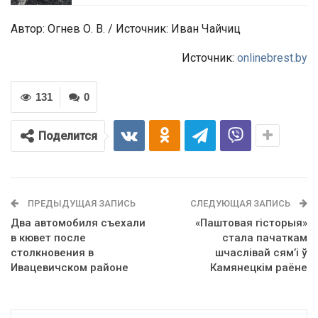
Автор: Огнев О. В. / Источник: Иван Чайчиц
Источник:
onlinebrest.by
131
0
Поделится
ПРЕДЫДУЩАЯ ЗАПИСЬ
СЛЕДУЮЩАЯ ЗАПИСЬ
Два автомобиля съехали
«Паштовая гісторыя»
в кювет после
стала пачаткам
столкновения в
шчаслівай сям’і ў
Ивацевичском районе
Камянецкім раёне