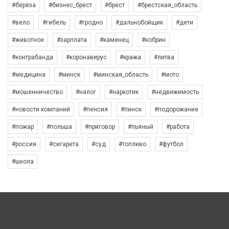
#берёза
#бизнес_брест
#брест
#брестская_область
#вело
#гибель
#гродно
#дальнобойщик
#дети
#животное
#зарплата
#каменец
#кобрин
#контрабанда
#коронавирус
#кража
#литва
#медицина
#минск
#минская_область
#мото
#мошенничество
#налог
#наркотик
#недвижимость
#новости компаний
#пенсия
#пинск
#подорожание
#пожар
#польша
#приговор
#пьяный
#работа
#россия
#сигарета
#суд
#топливо
#футбол
#школа