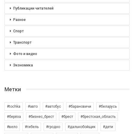
Публикации читателей
Разное
Спорт
Транспорт
Фото и видео
Экономика
Метки
#tochka
#авто
#автобус
#барановичи
#беларусь
#берёза
#бизнес_брест
#брест
#брестская_область
#вело
#гибель
#гродно
#дальнобойщик
#дети