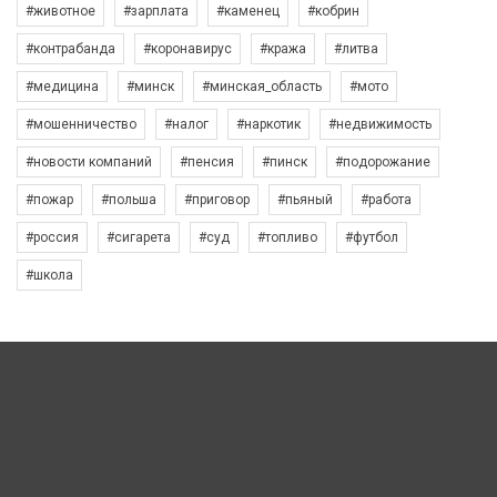
#животное
#зарплата
#каменец
#кобрин
#контрабанда
#коронавирус
#кража
#литва
#медицина
#минск
#минская_область
#мото
#мошенничество
#налог
#наркотик
#недвижимость
#новости компаний
#пенсия
#пинск
#подорожание
#пожар
#польша
#приговор
#пьяный
#работа
#россия
#сигарета
#суд
#топливо
#футбол
#школа