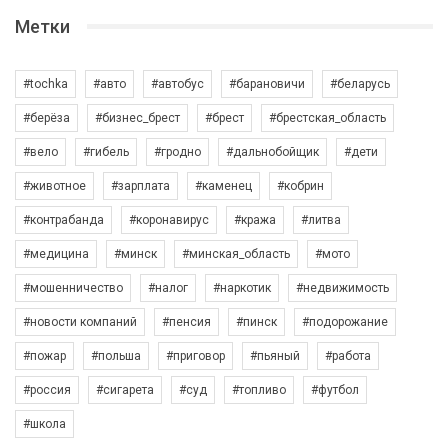
Метки
#tochka
#авто
#автобус
#барановичи
#беларусь
#берёза
#бизнес_брест
#брест
#брестская_область
#вело
#гибель
#гродно
#дальнобойщик
#дети
#животное
#зарплата
#каменец
#кобрин
#контрабанда
#коронавирус
#кража
#литва
#медицина
#минск
#минская_область
#мото
#мошенничество
#налог
#наркотик
#недвижимость
#новости компаний
#пенсия
#пинск
#подорожание
#пожар
#польша
#приговор
#пьяный
#работа
#россия
#сигарета
#суд
#топливо
#футбол
#школа