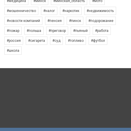
#медицина
#минск
#минская_область
#мото
#мошенничество
#налог
#наркотик
#недвижимость
#новости компаний
#пенсия
#пинск
#подорожание
#пожар
#польша
#приговор
#пьяный
#работа
#россия
#сигарета
#суд
#топливо
#футбол
#школа