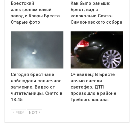
Брестский
Как было раньше:
электроламповый
Брест, вид с
завод и Ковры Бреста.
колокольни Cвято-
Старые фото
Симеоновского собора
Сегодня брестчане
Очевидец: В Бресте
наблюдали солнечное
ночью снесли
затмение. Видео от
светофор. ДТП
читательницы. Снято в
произошло в районе
13:45
Гребного канала.
PREV
NEXT