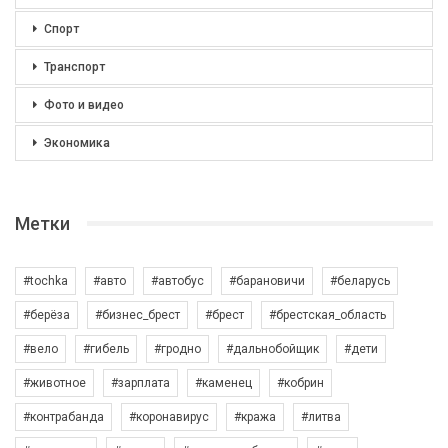
Спорт
Транспорт
Фото и видео
Экономика
Метки
#tochka
#авто
#автобус
#барановичи
#беларусь
#берёза
#бизнес_брест
#брест
#брестская_область
#вело
#гибель
#гродно
#дальнобойщик
#дети
#животное
#зарплата
#каменец
#кобрин
#контрабанда
#коронавирус
#кража
#литва