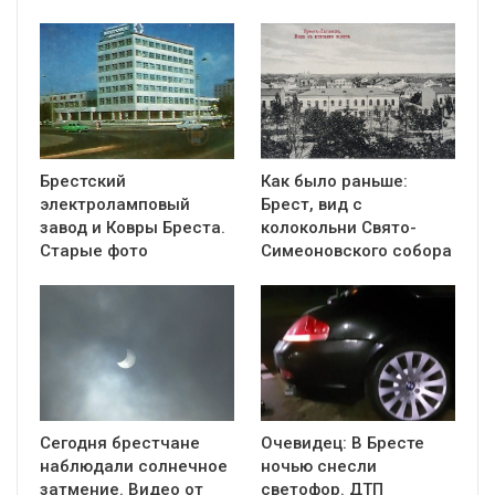
Брестский
Как было раньше:
электроламповый
Брест, вид с
завод и Ковры Бреста.
колокольни Cвято-
Старые фото
Симеоновского собора
Сегодня брестчане
Очевидец: В Бресте
наблюдали солнечное
ночью снесли
затмение. Видео от
светофор. ДТП