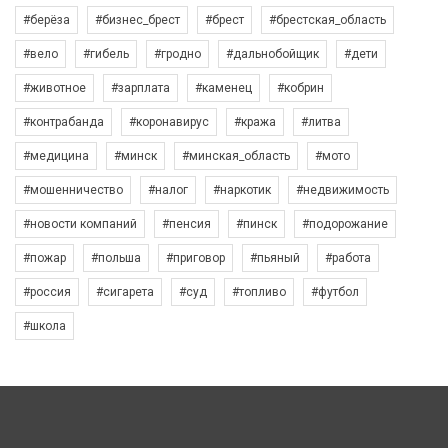
#берёза
#бизнес_брест
#брест
#брестская_область
#вело
#гибель
#гродно
#дальнобойщик
#дети
#животное
#зарплата
#каменец
#кобрин
#контрабанда
#коронавирус
#кража
#литва
#медицина
#минск
#минская_область
#мото
#мошенничество
#налог
#наркотик
#недвижимость
#новости компаний
#пенсия
#пинск
#подорожание
#пожар
#польша
#приговор
#пьяный
#работа
#россия
#сигарета
#суд
#топливо
#футбол
#школа