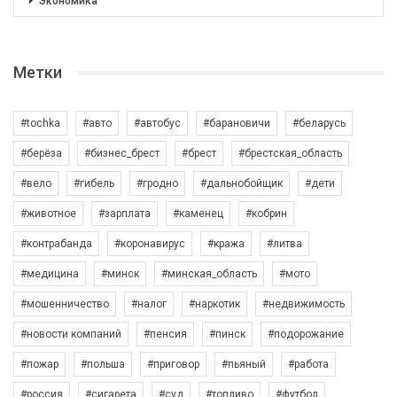
Экономика
Метки
#tochka
#авто
#автобус
#барановичи
#беларусь
#берёза
#бизнес_брест
#брест
#брестская_область
#вело
#гибель
#гродно
#дальнобойщик
#дети
#животное
#зарплата
#каменец
#кобрин
#контрабанда
#коронавирус
#кража
#литва
#медицина
#минск
#минская_область
#мото
#мошенничество
#налог
#наркотик
#недвижимость
#новости компаний
#пенсия
#пинск
#подорожание
#пожар
#польша
#приговор
#пьяный
#работа
#россия
#сигарета
#суд
#топливо
#футбол