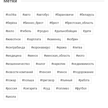
Метки
#tochka
#авто
#автобус
#барановичи
#беларусь
#берёза
#бизнес_брест
#брест
#брестская_область
#вело
#гибель
#гродно
#дальнобойщик
#дети
#животное
#зарплата
#каменец
#кобрин
#контрабанда
#коронавирус
#кража
#литва
#медицина
#минск
#минская_область
#мото
#мошенничество
#налог
#наркотик
#недвижимость
#новости компаний
#пенсия
#пинск
#подорожание
#пожар
#польша
#приговор
#пьяный
#работа
#россия
#сигарета
#суд
#топливо
#футбол
#школа