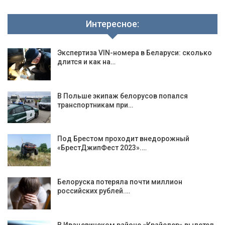
Интересное:
Экспертиза VIN-номера в Беларуси: сколько
длится и как на…
В Польше экипаж белорусов попался
транспортникам при…
Под Брестом проходит внедорожный
«БрестДжипФест 2023».…
Белоруска потеряла почти миллион
российских рублей.…
В Ивацевичском районе «Крайслер» вылетел