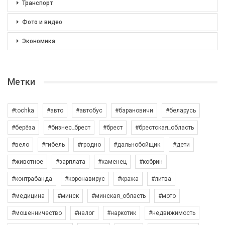
Транспорт
Фото и видео
Экономика
Метки
#tochka
#авто
#автобус
#барановичи
#беларусь
#берёза
#бизнес_брест
#брест
#брестская_область
#вело
#гибель
#гродно
#дальнобойщик
#дети
#животное
#зарплата
#каменец
#кобрин
#контрабанда
#коронавирус
#кража
#литва
#медицина
#минск
#минская_область
#мото
#мошенничество
#налог
#наркотик
#недвижимость