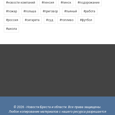
#новости компаний
#пенсия
#пинск
#подорожание
#пожар
#польша
#приговор
#пьяный
#работа
#россия
#сигарета
#суд
#топливо
#футбол
#школа
© 2026 - Новости Бреста и области. Все права защищены.
Любое копирование материалов с нашего ресурса разрешается