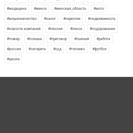
#медицина
#минск
#минская_область
#мото
#мошенничество
#налог
#наркотик
#недвижимость
#новости компаний
#пенсия
#пинск
#подорожание
#пожар
#польша
#приговор
#пьяный
#работа
#россия
#сигарета
#суд
#топливо
#футбол
#школа