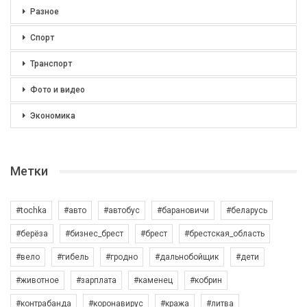
Разное
Спорт
Транспорт
Фото и видео
Экономика
Метки
#tochka
#авто
#автобус
#барановичи
#беларусь
#берёза
#бизнес_брест
#брест
#брестская_область
#вело
#гибель
#гродно
#дальнобойщик
#дети
#животное
#зарплата
#каменец
#кобрин
#контрабанда
#коронавирус
#кража
#литва