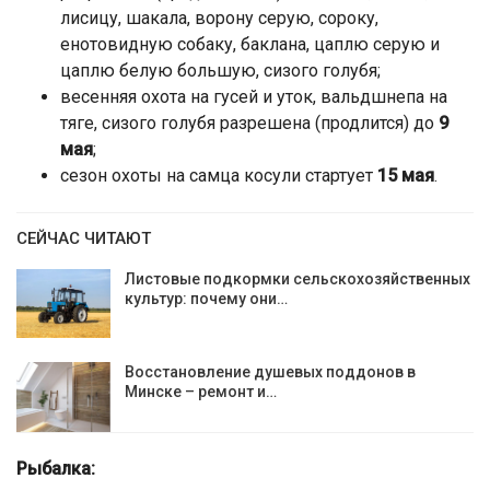
лисицу, шакала, ворону серую, сороку,
енотовидную собаку, баклана, цаплю серую и
цаплю белую большую, сизого голубя;
весенняя охота на гусей и уток, вальдшнепа на
тяге, сизого голубя разрешена (продлится) до
9
мая
;
сезон охоты на самца косули стартует
15 мая
.
СЕЙЧАС ЧИТАЮТ
Листовые подкормки сельскохозяйственных
культур: почему они…
Восстановление душевых поддонов в
Минске – ремонт и…
Рыбалка: