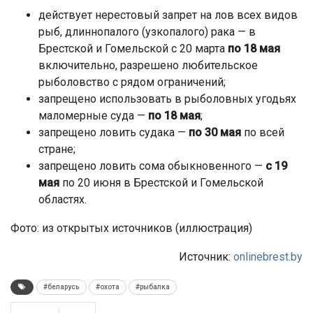
действует нерестовый запрет на лов всех видов
рыб, длиннопалого (узкопалого) рака — в
Брестской и Гомельской с 20 марта
по 18 мая
включительно, разрешено любительское
рыболовство с рядом ограничений;
запрещено использовать в рыболовных угодьях
маломерные суда —
по 18 мая
;
запрещено ловить судака —
по 30 мая
по всей
стране;
запрещено ловить сома обыкновенного —
с 19
мая
по 20 июня в Брестской и Гомельской
областях.
Фото: из открытых источников (иллюстрация)
Источник:
onlinebrest.by
#беларусь
#охота
#рыбалка