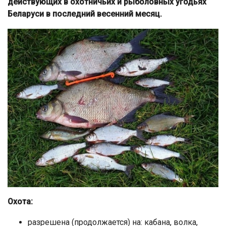
действующих в охотничьих и рыболовных угодьях
Беларуси в последний весенний месяц.
Охота:
разрешена (продолжается) на: кабана, волка,