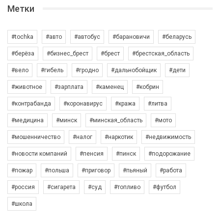
Метки
#tochka
#авто
#автобус
#барановичи
#беларусь
#берёза
#бизнес_брест
#брест
#брестская_область
#вело
#гибель
#гродно
#дальнобойщик
#дети
#животное
#зарплата
#каменец
#кобрин
#контрабанда
#коронавирус
#кража
#литва
#медицина
#минск
#минская_область
#мото
#мошенничество
#налог
#наркотик
#недвижимость
#новости компаний
#пенсия
#пинск
#подорожание
#пожар
#польша
#приговор
#пьяный
#работа
#россия
#сигарета
#суд
#топливо
#футбол
#школа