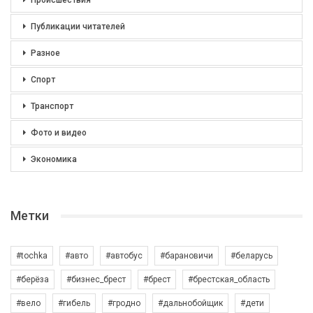
Происшествия
Публикации читателей
Разное
Спорт
Транспорт
Фото и видео
Экономика
Метки
#tochka
#авто
#автобус
#барановичи
#беларусь
#берёза
#бизнес_брест
#брест
#брестская_область
#вело
#гибель
#гродно
#дальнобойщик
#дети