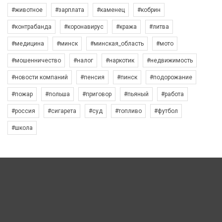
#животное
#зарплата
#каменец
#кобрин
#контрабанда
#коронавирус
#кража
#литва
#медицина
#минск
#минская_область
#мото
#мошенничество
#налог
#наркотик
#недвижимость
#новости компаний
#пенсия
#пинск
#подорожание
#пожар
#польша
#приговор
#пьяный
#работа
#россия
#сигарета
#суд
#топливо
#футбол
#школа